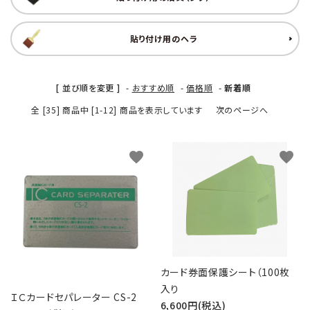
貼り付け用のヘラ
[ 並び順を変更 ]
-
おすすめ順
-
価格順
-
新着順
全 [35] 商品中 [1-12] 商品を表示しています
次のページへ
favorite
favorite
カード券面保護シート（100枚
入り
ＩＣカードセパレーター CS-2
6,600円(税込)