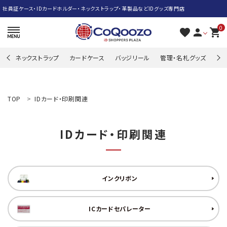
社員証ケース・IDカードホルダー・ネックストラップ・革製品などIDグッズ専門店
0
favorite
person
shopping_cart
ネックストラップ
カードケース
バッジリール
管理・名札グッズ
牛
search
TOP
IDカード・印刷関連
ACCOUNT MENU
IDカード・印刷関連
ようこそ ゲスト 様
meeting_room
person
ログイン
新規会員登録
インクリボン
ネックストラップ
ICカードセパレーター
カードケース