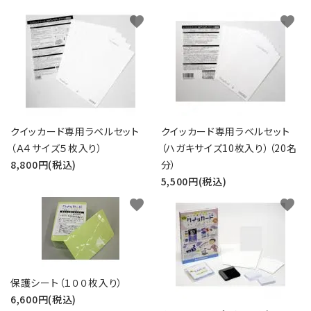
バッジリール
favorite
favorite
管理・名札グッズ
牛革・合皮
IDカード印刷関連
クイッカード専用ラベルセット
クイッカード専用ラベルセット
（Ａ４サイズ５枚入り）
（ハガキサイズ10枚入り）（20名
その他
8,800円(税込)
分）
5,500円(税込)
ご利用ガイド
favorite
favorite
プライバシーポリシー
特定商取引法について
保護シート（１００枚入り）
お問い合わせ
6,600円(税込)