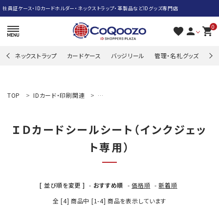
社員証ケース・IDカードホルダー・ネックストラップ・革製品などIDグッズ専門店
0
favorite
person
shopping_cart
ネックストラップ
カードケース
バッジリール
管理・名札グッズ
牛
search
TOP
IDカード・印刷関連
ＩＤカードシールシート（インクジェット専用）
ACCOUNT MENU
ＩＤカードシールシート（インクジェッ
ようこそ ゲスト 様
ト専用）
meeting_room
person
ログイン
新規会員登録
ネックストラップ
[ 並び順を変更 ]
-
おすすめ順
-
価格順
-
新着順
全 [4] 商品中 [1-4] 商品を表示しています
カードケース