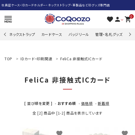
社員証ケース・IDカードホルダー・ネックストラップ・革製品などIDグッズ専門店
0
favorite
person
shopping_cart
ネックストラップ
カードケース
バッジリール
管理・名札グッズ
牛
search
TOP
IDカード・印刷関連
FeliCa 非接触式ICカード
ACCOUNT MENU
FeliCa 非接触式ICカード
ようこそ ゲスト 様
meeting_room
person
ログイン
新規会員登録
[ 並び順を変更 ]
-
おすすめ順
-
価格順
-
新着順
ネックストラップ
全 [2] 商品中 [1-2] 商品を表示しています
カードケース
favorite
favorite