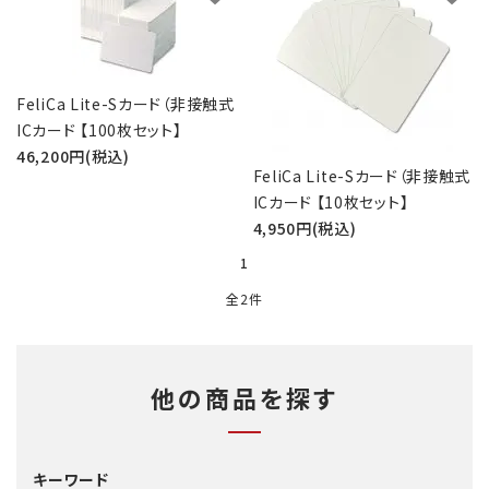
バッジリール
管理・名札グッズ
FeliCa Lite-Sカード（非接触式
ICカード 【100枚セット】
牛革・合皮
46,200円(税込)
FeliCa Lite-Sカード（非接触式
IDカード印刷関連
ICカード 【10枚セット】
4,950円(税込)
その他
1
全2件
ご利用ガイド
プライバシーポリシー
他の商品を探す
特定商取引法について
お問い合わせ
キーワード