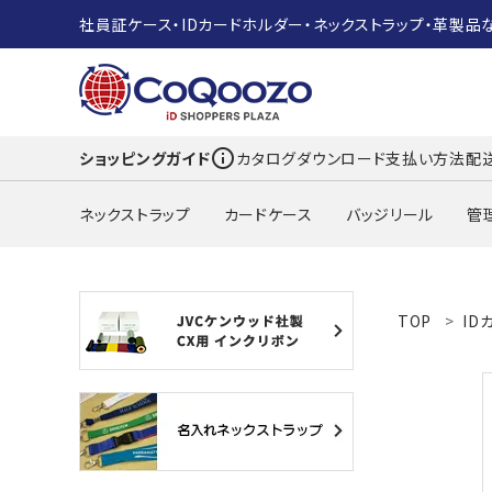
社員証ケース・IDカードホルダー・ネックストラップ・革製品
info_outline
ショッピングガイド
カタログダウンロード
支払い方法
配
ネックストラップ
カードケース
バッジリール
管
search
TOP
ID
ACCOUNT MENU
ようこそ ゲスト 様
meeting_room
person
ログイン
新規会員登録