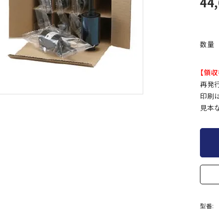
44
数量
【領収
再発
印刷は
見本
型番: