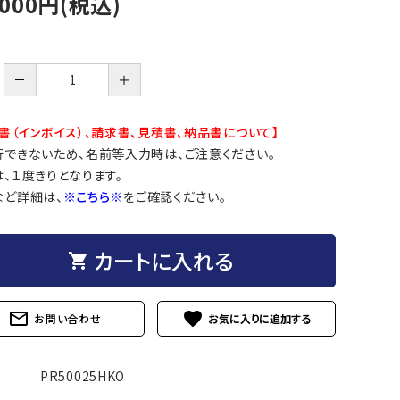
,000円(税込)
－
＋
書（インボイス）、請求書、見積書、納品書について】
行できないため、名前等入力時は、ご注意ください。
、１度きりとなります。
など詳細は、
※こちら※
をご確認ください。
カートに入れる
shopping_cart
mail_outline
favorite
お問い合わせ
PR50025HKO