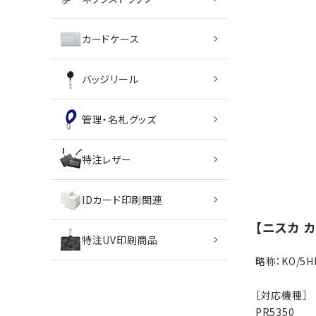
特定商取引法について
カードケース
お問い合わせ
バッジリール
管理・名札グッズ
特注レザー
IDカード印刷関連
【ニスカ 
特注UV印刷商品
略称：KO/5
［対応機種］
PR5350