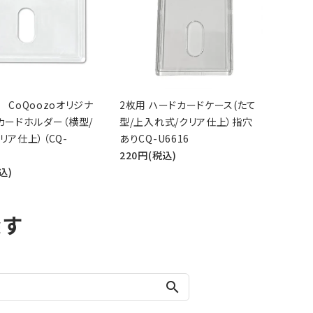
 CoQoozoオリジナ
2枚用 ハードカードケース(たて
カードホルダー（横型/
型/上入れ式/クリア仕上）指穴
リア仕上）（CQ-
ありCQ-U6616
220円(税込)
込)
探す
search