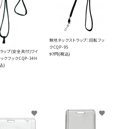
無地ネックストラップ：回転フッ
クCQP-9S
ラップ(安全具付)ワイ
97円(税込)
ックフックCQP-34H
込)
品
favorite
favorite