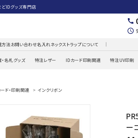
などIDグッズ専門店
call
schedule
送方法
お問い合わせ
名入れネックストラップについて
理・名札グッズ
特注レザー
IDカード印刷関連
特注UV印刷
カード・印刷関連
インクリボン
PR
ー