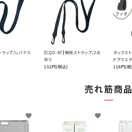
トラップ/レバナス
【CQD-8F】無地ストラップ/2点
ネックスト
吊り
ドプラスチ
132円(税込)
116円(税
売れ筋商
favorite
favorite