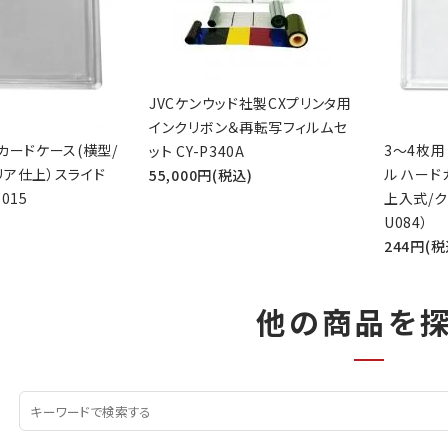
JVCケンウッド社製CXプリンタ用
インクリボン＆再転写フィルムセ
カードケース(横型/
3～4枚用
ット CY-P340A
リア仕上）スライド
ル ハード
55,000円(税込)
015
上入式/ク
U084）
244円(税
他の商品を