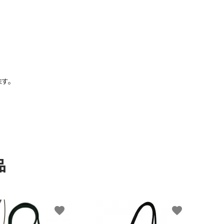
す。
品
favorite
favorite