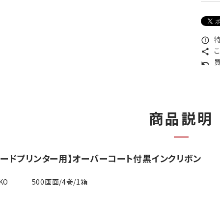
特
error_outline
こ
share
買
undo
商品説明
カードプリンター用】オーバーコート付黒インクリボン
HKO 500画面/4巻/1箱