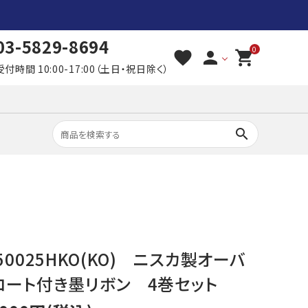
03-5829-8694
0
favorite
person
shopping_cart
受付時間 10:00-17:00（土日・祝日除く）
search
50025HKO(KO) ニスカ製オーバ
コート付き墨リボン 4巻セット