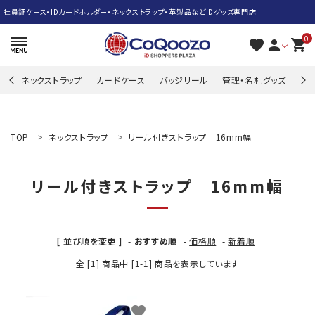
社員証ケース・IDカードホルダー・ネックストラップ・革製品などIDグッズ専門店
0
favorite
person
shopping_cart
ネックストラップ
カードケース
バッジリール
管理・名札グッズ
牛
search
TOP
ネックストラップ
リール付きストラップ 16mm幅
ACCOUNT MENU
リール付きストラップ 16mm幅
ようこそ ゲスト 様
meeting_room
person
ログイン
新規会員登録
[ 並び順を変更 ]
-
おすすめ順
-
価格順
-
新着順
ネックストラップ
全 [1] 商品中 [1-1] 商品を表示しています
カードケース
favorite