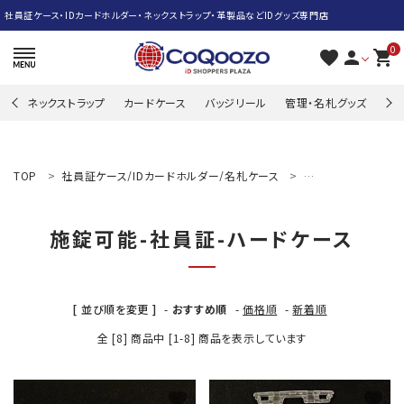
社員証ケース・IDカードホルダー・ネックストラップ・革製品などIDグッズ専門店
0
favorite
person
shopping_cart
ネックストラップ
カードケース
バッジリール
管理・名札グッズ
牛
search
TOP
社員証ケース/IDカードホルダー/名札ケース
施錠可能-社員証-
ACCOUNT MENU
施錠可能-社員証-ハードケース
ようこそ ゲスト 様
meeting_room
person
ログイン
新規会員登録
[ 並び順を変更 ]
-
おすすめ順
-
価格順
-
新着順
ネックストラップ
全 [8] 商品中 [1-8] 商品を表示しています
カードケース
favorite
favorite