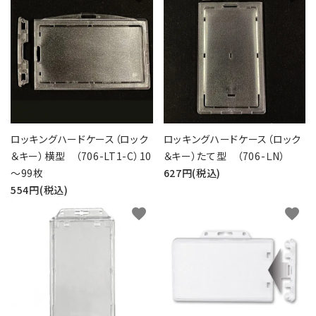
バッジリール
管理・名札グッズ
牛革・合皮
IDカード印刷関連
ロッキングハードケース（ロック
ロッキングハードケース（ロック
＆キー）横型 （706-LT1-C）10
＆キー）たて型 （706-ＬN）
その他
～99枚
627円(税込)
554円(税込)
ご利用ガイド
favorite
favorite
プライバシーポリシー
特定商取引法について
お問い合わせ