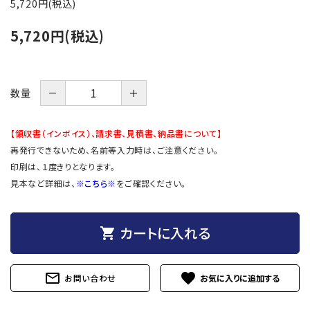
5,720円(税込)
5,720円(税込)
－
＋
数量
【領収書（インボイス）、請求書、見積書、納品書について】
再発行できないため、名前等入力時は、ご注意ください。
印刷は、１度きりとなります。
見本など詳細は、
※こちら※
をご確認ください。
カートに入れる
shopping_cart
mail_outline
favorite
お問い合わせ