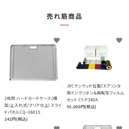
売れ筋商品
favorite
favorite
JVCケンウッド社製CXプリンタ
用インクリボン＆再転写フィルム
2枚用 ハードカードケース(横
セット CY-P340A
型/上入れ式/クリア仕上）スライ
55,000円(税込)
ドパネルCQ-U6015
242円(税込)
favorite
favorite