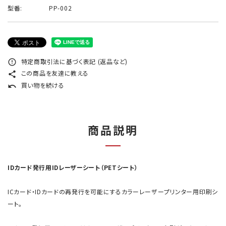
型番:
PP-002
特定商取引法に基づく表記 (返品など)
error_outline
この商品を友達に教える
share
買い物を続ける
undo
商品説明
IDカード発行用IDレーザーシート（PETシート）
ICカード・IDカードの再発行を可能にするカラーレーザープリンター用印刷シ
ート。