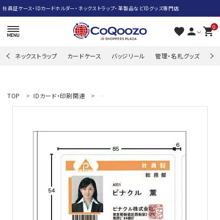
社員証ケース・IDカードホルダー・ネックストラップ・革製品などIDグッズ専門店
0
favorite
person
shopping_cart
ネックストラップ
カードケース
バッジリール
管理・名札グッズ
牛
search
TOP
IDカード・印刷関連
ＩＤカードシールシート（レーザープリンタ専用
ACCOUNT MENU
ようこそ ゲスト 様
meeting_room
person
ログイン
新規会員登録
ネックストラップ
カードケース