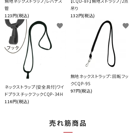
無地ネックストラップ/レバナス
【CQD-8F】無地ストラップ/2点
管
吊り
123円(税込)
132円(税込)
favorite
favorite
無地ネックストラップ：回転フッ
クCQP-9S
ネックストラップ(安全具付)ワイ
97円(税込)
ドプラスチックフックCQP-34H
116円(税込)
売れ筋商品