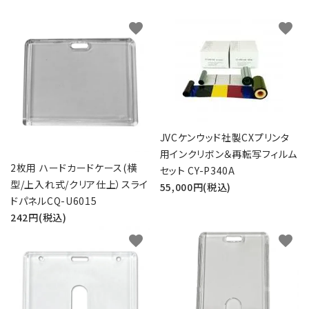
favorite
favorite
JVCケンウッド社製CXプリンタ
用インクリボン＆再転写フィルム
2枚用 ハードカードケース(横
セット CY-P340A
型/上入れ式/クリア仕上）スライ
55,000円(税込)
ドパネルCQ-U6015
242円(税込)
favorite
favorite