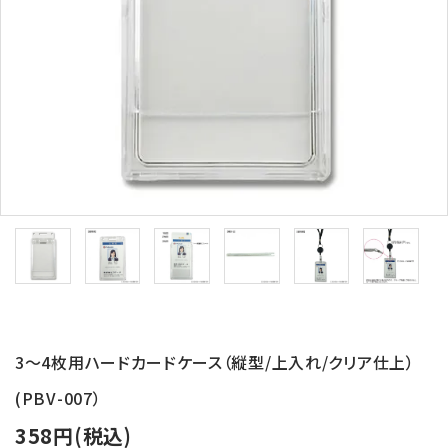
バッジリール
管理・名札グッズ
牛革・合皮
IDカード印刷関連
その他
ご利用ガイド
プライバシーポリシー
3～4枚用ハードカードケース（縦型/上入れ/クリア仕上）
特定商取引法について
(PBV-007）
お問い合わせ
358円(税込)