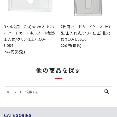
3～4枚用 CoQoozoオリジナ
2枚用 ハードカードケース(たて
ル ハードカードホルダー（横型/
型/上入れ式/クリア仕上）指穴
上入式/クリア仕上）（CQ-
ありCQ-U6616
U084）
220円(税込)
244円(税込)
他の商品を探す
search
CATEGORIES