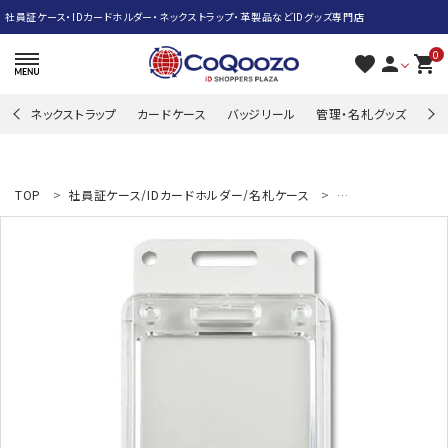
社員証ケース・IDカードホルダー・ネックストラップ・革製品などIDグッズ専門店
0
favorite
person
shopping_cart
ネックストラップ
カードケース
バッジリール
管理・名札グッズ
牛
search
TOP
社員証ケース/IDカードホルダー/名札ケース
縦型-社員証-ハード
ACCOUNT MENU
ようこそ ゲスト 様
meeting_room
person
ログイン
新規会員登録
ネックストラップ
カードケース