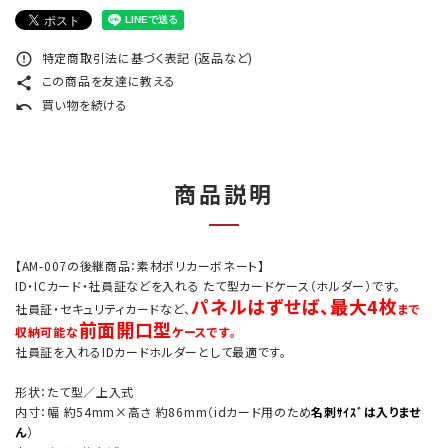
特定商取引法に基づく表記 (返品など)
error_outline
この商品を友達に教える
share
買い物を続ける
undo
商品説明
【AM-007の後継商品：素材ポリカーボネート】
ID・ICカード・社員証などを入れる たて型カードケース（ホルダー）です。
パネルはずせば、最大4枚
社員証・セキュリティカードなど、
まで
前面開口型
収納可能な
ケースです。
社員証を入れるIDカードホルダーとして最適です。
形状：たて型／上入式
内寸：幅 約54mm×高さ 約86mm（idカード用のため
名刺ｻｲｽﾞは入りませ
ん
）