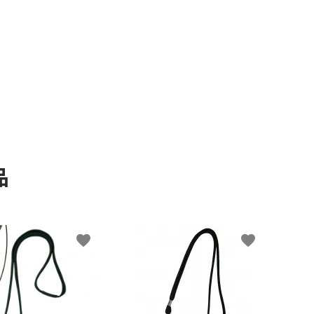
品
favorite
favorite