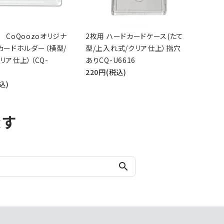
 CoQoozoオリジナ
2枚用 ハードカードケース(たて
カードホルダー（横型/
型/上入れ式/クリア仕上）指穴
リア仕上）（CQ-
ありCQ-U6616
220円(税込)
込)
探す
search