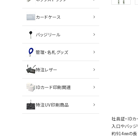
特定商取引法について
カードケース
お問い合わせ
バッジリール
管理・名札グッズ
特注レザー
IDカード印刷関連
特注UV印刷商品
社員証・ID
入口やバッジ
約914㎜の