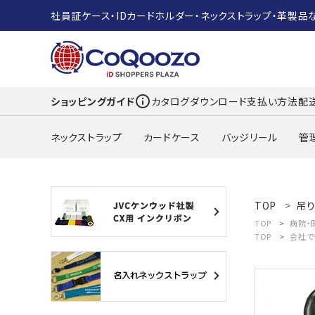
社員証ケース・IDカードホルダー・ネックストラップ・革製品
info_outline
ショッピングガイド
カタログダウンロード
支払い方法
配
ネックストラップ
カードケース
バッジリール
管
search
TOP
吊
TOP
病院・
ACCOUNT MENU
TOP
会社で
ようこそ ゲスト 様
meeting_room
person
ログイン
新規会員登録