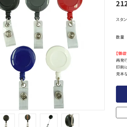
21
スタ
数量
【領収
再発
印刷は
見本