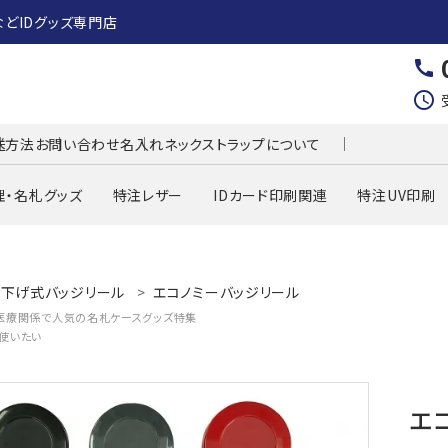
などIDグッズ専門店
call
schedule
送方法
お問い合わせ
名入れネックストラップについて
理・名札グッズ
特注レザー
IDカード印刷関連
特注UV印刷
り下げ式バッジリール
エコノミーバッジリール
医療関係で人気の名札ケースグッズ特集
使いたい
エコ