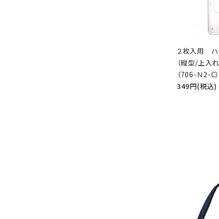
２枚入用 ハ
（縦型/上入
（706-Ｎ2-C
349円(税込)