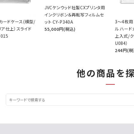
JVCケンウッド社製CXプリンタ用
インクリボン＆再転写フィルムセ
カードケース(横型/
3～4枚用
ット CY-P340A
リア仕上）スライド
ル ハード
55,000円(税込)
015
上入式/ク
U084）
244円(税
他の商品を