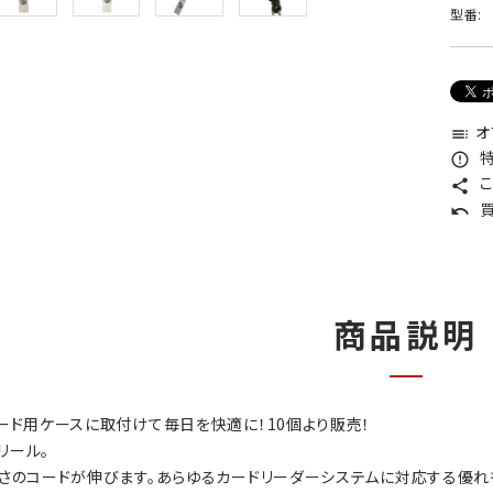
型番:
オ
toc
特
error_outline
こ
share
買
undo
商品説明
カード用ケースに取付けて毎日を快適に！10個より販売！
リール。
長さのコードが伸びます。あらゆるカードリーダーシステムに対応する優れ