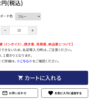
2円(税込)
ンダード色
－
＋
書（インボイス）、請求書、見積書、納品書について】
行できないため、名前等入力時は、ご注意ください。
、１度きりとなります。
など詳細は、
※こちら※
をご確認ください。
カートに入れる
shopping_cart
mail_outline
favorite
お問い合わせ