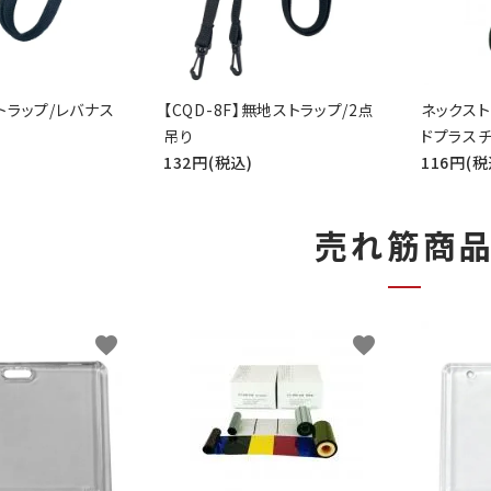
トラップ/レバナス
【CQD-8F】無地ストラップ/2点
ネックスト
吊り
ドプラスチ
132円(税込)
116円(税
売れ筋商
favorite
favorite