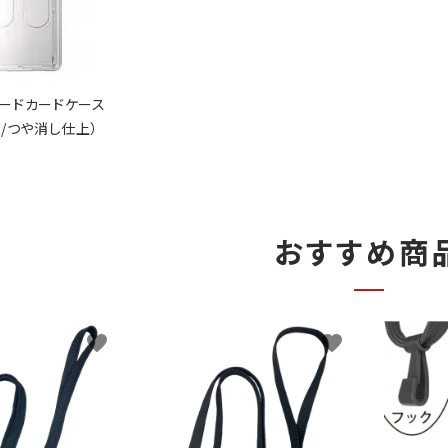
ードカードケース
れ/つや消し仕上）
）
おすすめ商
favorite
favorite