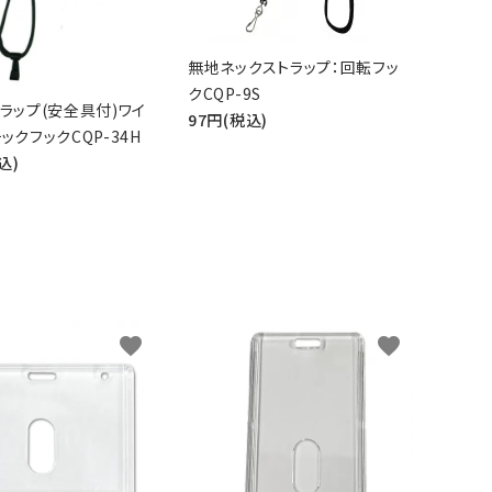
無地ネックストラップ：回転フッ
クCQP-9S
ラップ(安全具付)ワイ
97円(税込)
ックフックCQP-34H
込)
品
favorite
favorite