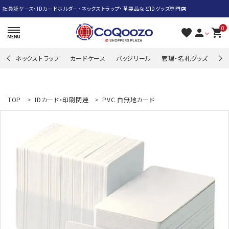
社員証ケース・IDカードホルダー・ネックストラップ・革製品などIDグッズ専門店
0
favorite
person
shopping_cart
ネックストラップ
カードケース
バッジリール
管理・名札グッズ
牛
search
TOP
IDカード・印刷関連
PVC 白無地カード
ACCOUNT MENU
ようこそ ゲスト 様
meeting_room
person
ログイン
新規会員登録
ネックストラップ
カードケース