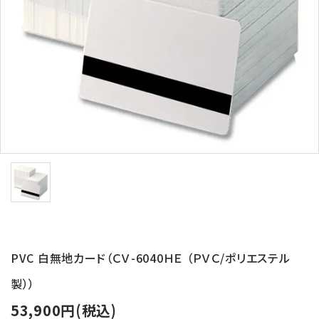
バッジリール
管理・名札グッズ
牛革・合皮
IDカード印刷関連
その他
ご利用ガイド
プライバシーポリシー
PVC 白無地カード（ＣＶ-6040ＨＥ （ＰＶＣ/ポリエステル
特定商取引法について
製））
お問い合わせ
53,900円(税込)