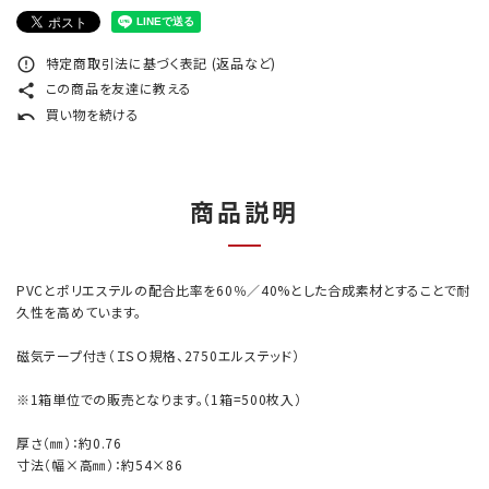
特定商取引法に基づく表記 (返品など)
error_outline
この商品を友達に教える
share
買い物を続ける
undo
商品説明
PVCとポリエステルの配合比率を60％／40%とした合成素材とすることで耐
久性を高めています。
磁気テープ付き（ＩＳＯ規格、2750エルステッド）
※1箱単位での販売となります。（1箱=500枚入）
厚さ（㎜）：約0.76
寸法（幅×高㎜）：約54×86