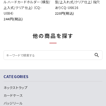
ル ハードカードホルダー（横型/
型/上入れ式/クリア仕上）指穴
上入式/クリア仕上）（CQ-
ありCQ-U6616
U084）
220円(税込)
244円(税込)
他の商品を探す
search
CATEGORIES
ネックストラップ
カードケース
バッジリール