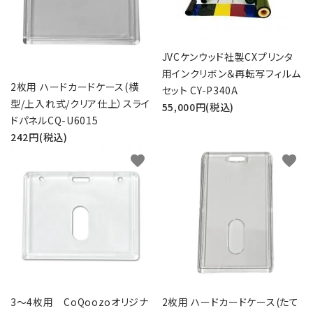
JVCケンウッド社製CXプリンタ
用インクリボン＆再転写フィルム
2枚用 ハードカードケース(横
セット CY-P340A
型/上入れ式/クリア仕上）スライ
55,000円(税込)
ドパネルCQ-U6015
242円(税込)
favorite
favorite
3～4枚用 CoQoozoオリジナ
2枚用 ハードカードケース(たて