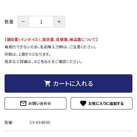
－
＋
数量
【領収書（インボイス）、請求書、見積書、納品書について】
再発行できないため、名前等入力時は、ご注意ください。
印刷は、１度きりとなります。
見本など詳細は、
※こちら※
をご確認ください。
カートに入れる
shopping_cart
mail_outline
favorite
お問い合わせ
型番:
CV-6040HE