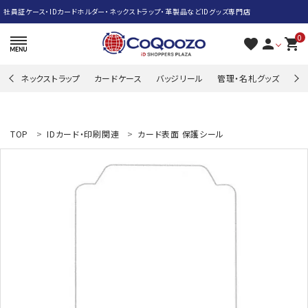
社員証ケース・IDカードホルダー・ネックストラップ・革製品などIDグッズ専門店
0
favorite
person
shopping_cart
ネックストラップ
カードケース
バッジリール
管理・名札グッズ
牛
search
TOP
IDカード・印刷関連
カード表面 保護シール
ACCOUNT MENU
ようこそ ゲスト 様
meeting_room
person
ログイン
新規会員登録
ネックストラップ
カードケース