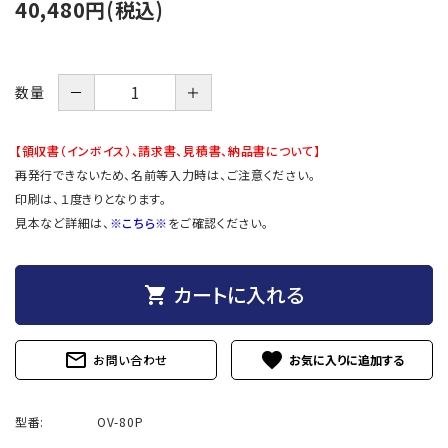
40,480円(税込)
－
＋
数量
【領収書（インボイス）、請求書、見積書、納品書について】
再発行できないため、名前等入力時は、ご注意ください。
印刷は、１度きりとなります。
見本など詳細は、
※こちら※
をご確認ください。
カートに入れる
shopping_cart
mail_outline
favorite
お問い合わせ
型番:
OV-80P