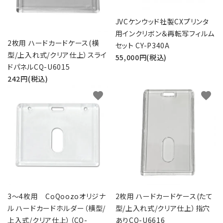
JVCケンウッド社製CXプリンタ
用インクリボン＆再転写フィルム
2枚用 ハードカードケース(横
セット CY-P340A
型/上入れ式/クリア仕上）スライ
55,000円(税込)
ドパネルCQ-U6015
242円(税込)
favorite
favorite
3～4枚用 CoQoozoオリジナ
2枚用 ハードカードケース(たて
ル ハードカードホルダー（横型/
型/上入れ式/クリア仕上）指穴
上入式/クリア仕上）（CQ-
ありCQ-U6616