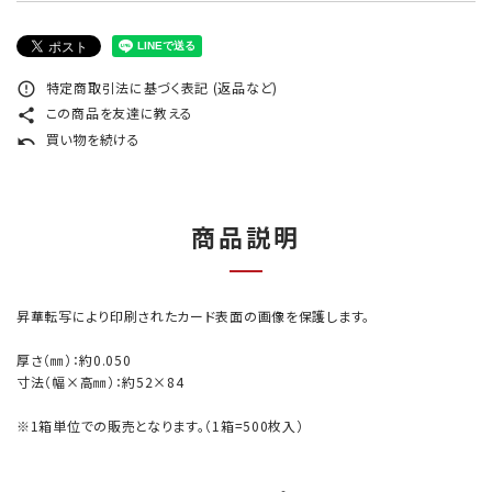
特定商取引法に基づく表記 (返品など)
error_outline
この商品を友達に教える
share
買い物を続ける
undo
商品説明
昇華転写により印刷されたカード表面の画像を保護します。
厚さ（㎜）：約0.050
寸法（幅×高㎜）：約52×84
※1箱単位での販売となります。（1箱=500枚入）