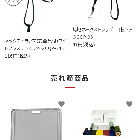
無地ネックストラップ：回転フッ
クCQP-9S
ネックストラップ(安全具付)ワイ
97円(税込)
ドプラスチックフックCQP-34H
116円(税込)
売れ筋商品
favorite
favorite