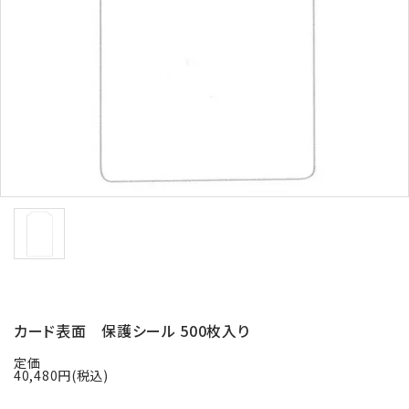
バッジリール
管理・名札グッズ
牛革・合皮
IDカード印刷関連
その他
ご利用ガイド
プライバシーポリシー
カード表面 保護シール 500枚入り
特定商取引法について
定価
40,480円(税込)
お問い合わせ