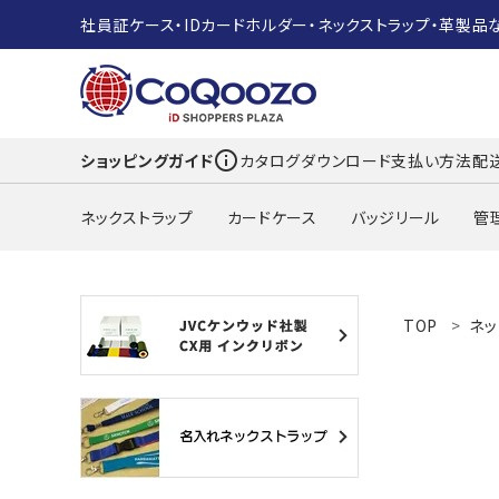
社員証ケース・IDカードホルダー・ネックストラップ・革製品
info_outline
ショッピングガイド
カタログダウンロード
支払い方法
配
ネックストラップ
カードケース
バッジリール
管
search
TOP
ネッ
ACCOUNT MENU
ようこそ ゲスト 様
meeting_room
person
ログイン
新規会員登録