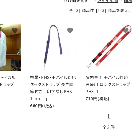
[ 並び順を変更 ]
-
おすすめ順
-
価
全 [3] 商品中 [1-3] 商品を表
favorite
favorite
favorite
メディカル
携帯・PHS・モバイル対応
院内専用 モバイル対応
ストラップ
ネックストラップ 長さ調
医療用 ロングストラップ
節付き 印字なしPHS-
PHS-1
1-nb-cq
710円(税込)
660円(税込)
1
全3件