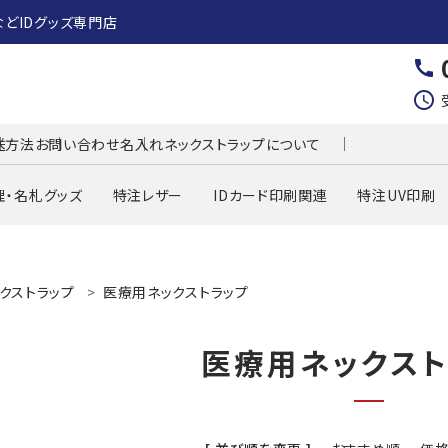
などIDグッズ専門店
call
schedule
送方法
お問い合わせ
名入れネックストラップについて
理・名札グッズ
特注レザー
IDカード印刷関連
特注UV印刷
クストラップ
医療用ネックストラップ
医療用ネックスト