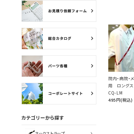
ネックストラップ
カードケース
バッジリール
管理・名札グッズ
牛革・合皮
院内・病院・
IDカード印刷関連
用 ロング
CQ-LM
その他
495円(税込)
ご利用ガイド
カテゴリーから探す
プライバシーポリシー
ネックストラップ