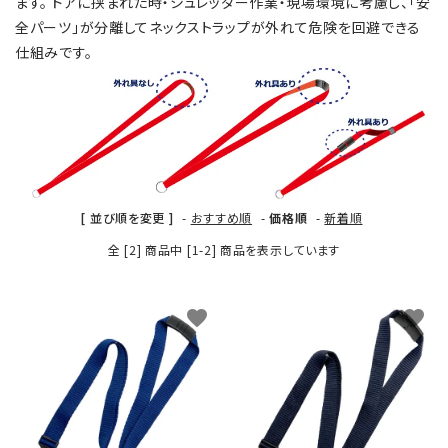
ます。 ドアに挟まれた時・シュレッダー作業・現場環境に考慮し、「安
バッジリール
全パーツ」が分離してネックストラップが外れて危険を回避できる
仕組みです。
管理・名札グッズ
牛革・合皮
IDカード印刷関連
[ 並び順を変更 ]
-
おすすめ順
-
価格順
-
新着順
その他
全 [2] 商品中 [1-2] 商品を表示しています
ご利用ガイド
favorite
favorite
プライバシーポリシー
特定商取引法について
お問い合わせ