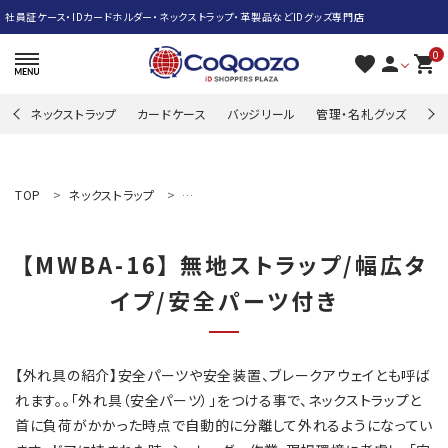
社員証ケース・IDカードホルダー・ネックストラップ・革製品などIDグッズ専門店
0
favorite
person
shopping_cart
ネックストラップ
カードケース
バッジリール
管理・名札グッズ
牛
search
TOP
ネックストラップ
【MWBA-16】 無地ストラップ/幅広タイプ/安全
ACCOUNT MENU
【MWBA-16】 無地ストラップ/幅広タ
ようこそ ゲスト 様
イプ/安全パーツ付き
meeting_room
person
ログイン
新規会員登録
ネックストラップ
【外れ具の紹介】安全パーツや安全装置、ブレークアウェイとも呼ば
れます。。「外れ具（安全パーツ）」をつける事で、ネックストラップと
カードケース
首に負荷がかかった時点で自動的に分離して外れるようになってい