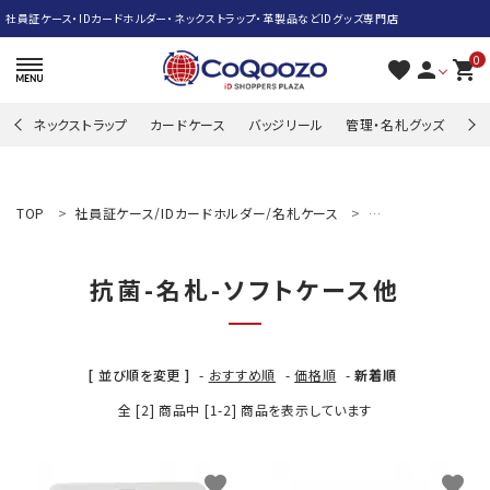
社員証ケース・IDカードホルダー・ネックストラップ・革製品などIDグッズ専門店
0
favorite
person
shopping_cart
ネックストラップ
カードケース
バッジリール
管理・名札グッズ
牛
search
TOP
社員証ケース/IDカードホルダー/名札ケース
抗菌-名札-ソフトケ
ACCOUNT MENU
抗菌-名札-ソフトケース他
ようこそ ゲスト 様
meeting_room
person
ログイン
新規会員登録
[ 並び順を変更 ]
-
おすすめ順
-
価格順
-
新着順
ネックストラップ
全 [2] 商品中 [1-2] 商品を表示しています
カードケース
favorite
favorite