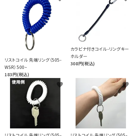
バッジリール
管理・名札グッズ
牛革・合皮
カラビナ付きコイル-リングキー
IDカード印刷関連
ホルダー
リストコイル 先端リング（505-
308円(税込)
WSR）500~
その他
183円(税込)
favorite
favorite
ご利用ガイド
プライバシーポリシー
特定商取引法について
お問い合わせ
リストコイル 先端リング（505-
リストコイル 先端リング（505-