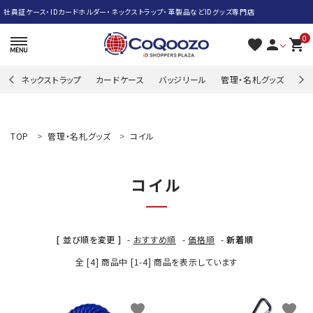
社員証ケース・IDカードホルダー・ネックストラップ・革製品などIDグッズ専門店
0
favorite
person
shopping_cart
ネックストラップ
カードケース
バッジリール
管理・名札グッズ
牛
search
TOP
管理・名札グッズ
コイル
ACCOUNT MENU
コイル
ようこそ ゲスト 様
meeting_room
person
ログイン
新規会員登録
[ 並び順を変更 ]
-
おすすめ順
-
価格順
-
新着順
ネックストラップ
全 [4] 商品中 [1-4] 商品を表示しています
カードケース
favorite
favorite